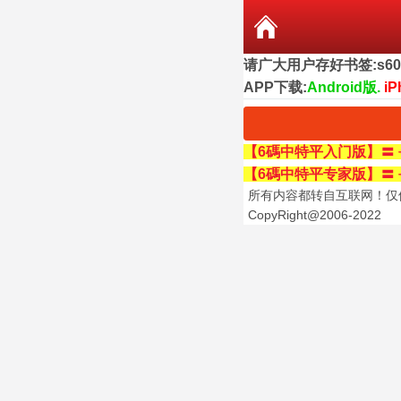
请广大用户存好书签:s609
APP下载:
Android版.
i
【6碼中特平入门版】〓
【6碼中特平专家版】〓
所有内容都转自互联网！仅
CopyRight@2006-2022