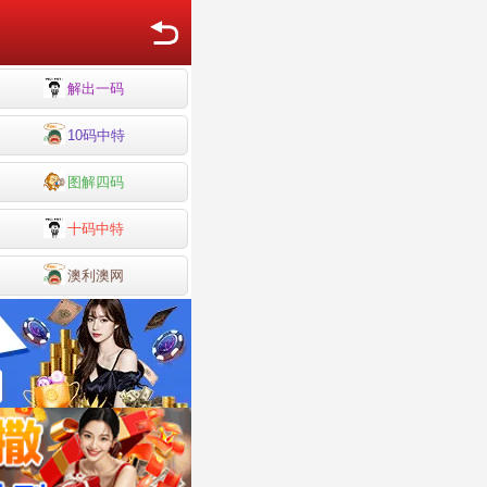
解出一码
10码中特
图解四码
十码中特
澳利澳网